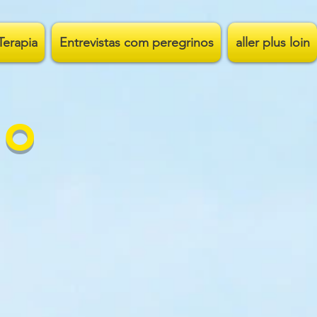
Terapia
Entrevistas com peregrinos
aller plus loin
go