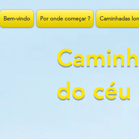
;
Bem-vindo
Por onde começar ?
Caminhadas lon
Caminh
do céu