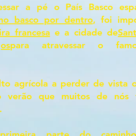
essar a pé o País Basco esp
ho basco por dentro
, foi im
ra francesa
e a cidade de
San
gos
para atravessar o fam
to agrícola a perder de vista
o verão que muitos de nós t
.
primeira parte do caminho