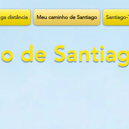
ga distância
Meu caminho de Santiago
Santiago-
o de Santia