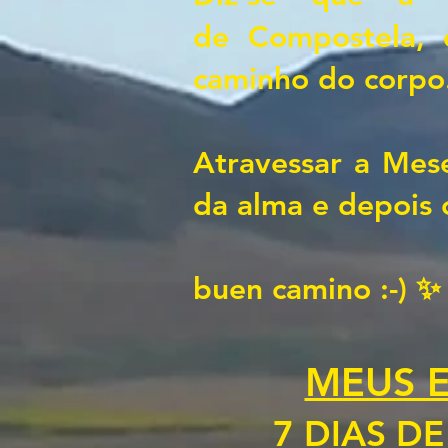
de
Compostela, 
caminho do corpo
Atravessar a Mes
da alma e depois o
buen camino :-) ✨
MEUS E
7 DIAS D