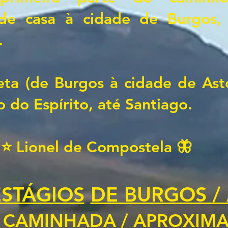
de casa à cidade de Burgos,
.
eta (de Burgos à cidade de Ast
 do Espírito, até Santiago.
 ⭐ Lionel de Compostela 🦋
STÁGIOS
DE BURGOS /
E CAMINHADA / APROXI