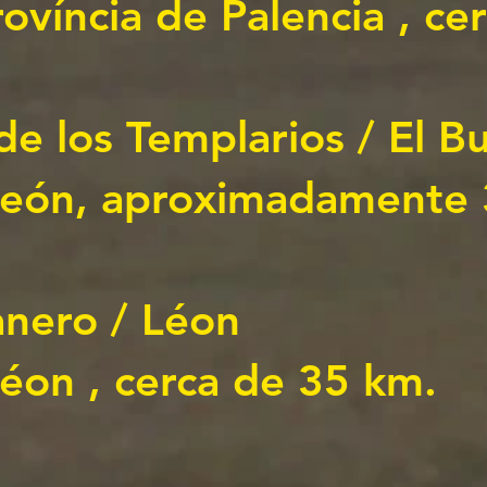
ovíncia de Palencia
, ce
 de los Templarios / El 
 León, aproximadamente
anero / Léon
Léon
, cerca de 35 km.