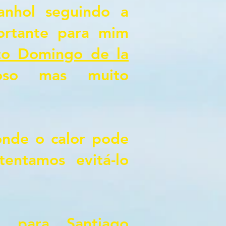
anhol seguindo a
portante para mim
to Domingo de la
oso mas muito
 onde o calor pode
entamos evitá-lo
 para Santiago