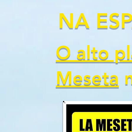
NA ES
O alto p
Meseta