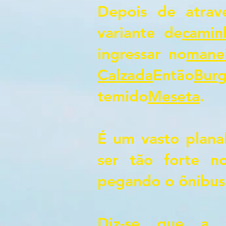
Depois de atrav
variante de
camin
ingressar no
manei
Calzada
Então
Bur
temido
Meseta
.
É um vasto planal
ser tão forte n
pegando o ônibus
Diz-se que a 