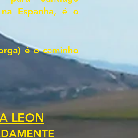
 na Espanha, é o
orga) é o caminho
 A LEON
MADAMENTE