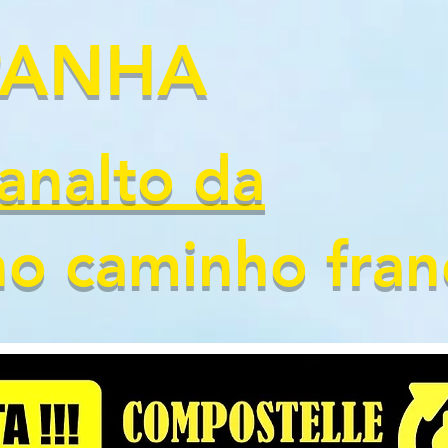
PANHA
lanalto da
no caminho fran